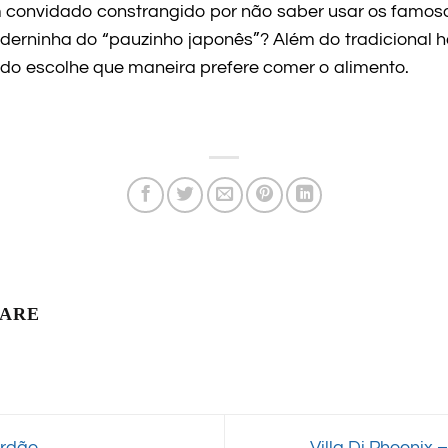
convidado constrangido por não saber usar os famosos
erninha do “pauzinho japonês”? Além do tradicional has
dado escolhe que maneira prefere comer o alimento.
LARE
rdão
Villa Di Phoeni