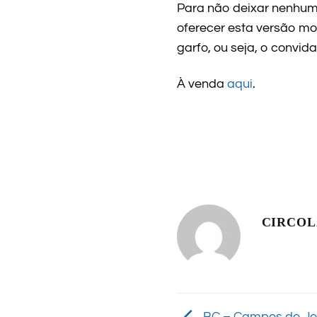
Para não deixar nenhum 
oferecer esta versão mod
garfo, ou seja, o convi
À venda
aqui
.
CIRCO
BC – Campos do Jo