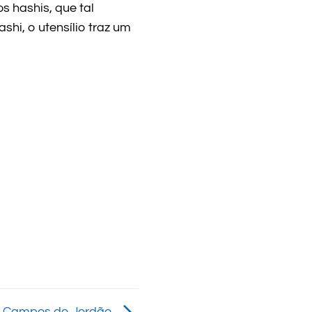
 hashis, que tal
hi, o utensílio traz um
x – Campos do Jordão