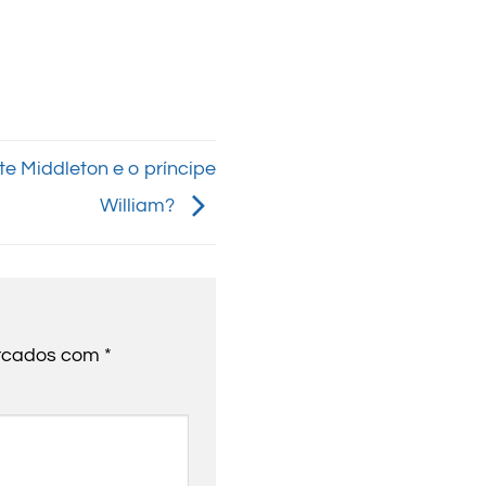
e Middleton e o príncipe
William?
arcados com
*