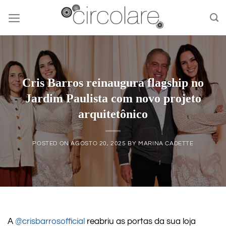
Skip
to
content
Cris Barros reinaugura flagship no
Jardim Paulista com novo projeto
arquitetônico
POSTED ON
AGOSTO 20, 2025
BY
MARINA CADETTE
A
@crisbarrosofficial
reabriu as portas da sua loja