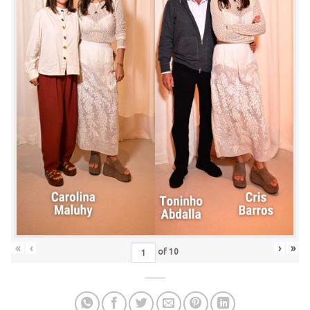
«
‹
›
»
of
10