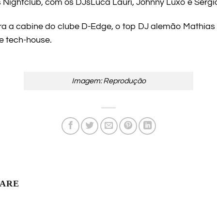
ns Nightclub, com os DJsLuca Lauri, Johnny Luxo e Sérg
para a cabine do clube D-Edge, o top DJ alemão Mathi
e tech-house.
Imagem: Reprodução
LARE