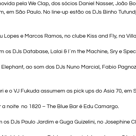
movida pela We Clap, dos sócios Daniel Nasser, João Bo
im, em São Paulo. No line-up estão os DJs Binho Tutund
 Lopes e Marcos Ramos, no clube Kiss and Fly, na Vill
m os DJs Database, Lalai & I´m the Machine, Sry e Spec
k Elephant, ao som dos DJs Nuno Marcial, Fabio Pagnozz
i e o VJ Fukuda assumem as pick ups do Asia 70, em S
r a noite no 1820 – The Blue Bar é Edu Camargo.
m os DJs Paulo Jardim e Guga Guizelini, no Josephine C