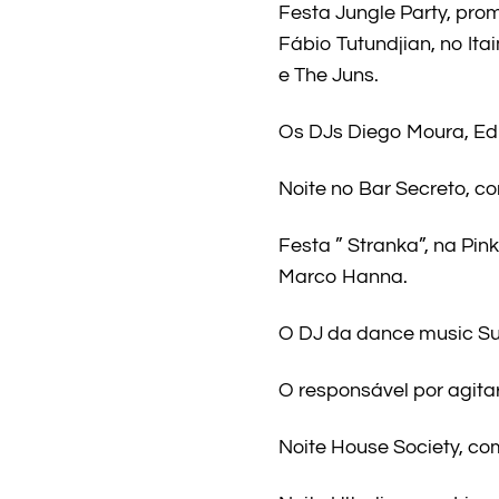
Festa Jungle Party, pro
Fábio Tutundjian, no Ita
e The Juns.
Os DJs Diego Moura, Edu
Noite no Bar Secreto, co
Festa ” Stranka”, na Pin
Marco Hanna.
O DJ da dance music Sur
O responsável por agita
Noite House Society, co