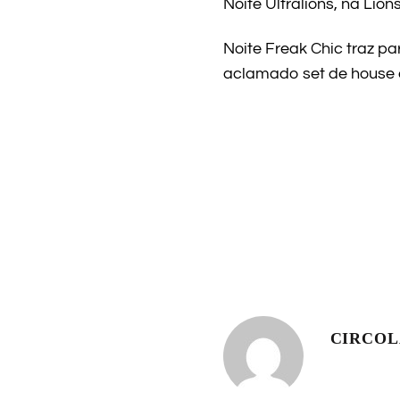
Noite Ultralions, na Lio
Noite Freak Chic traz 
aclamado set de house 
CIRCO