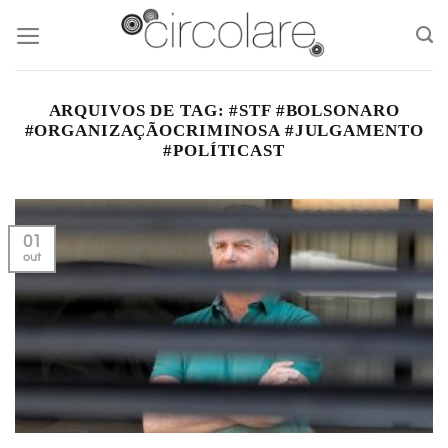
Skip
to
content
ARQUIVOS DE TAG:
#STF #BOLSONARO
#ORGANIZAÇÃOCRIMINOSA #JULGAMENTO
#POLÍTICAST
01
out