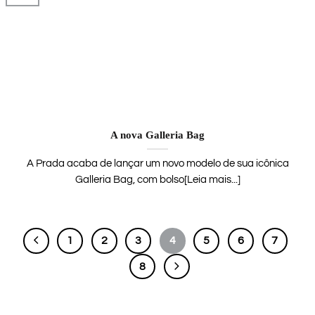
A nova Galleria Bag
A Prada acaba de lançar um novo modelo de sua icônica
Galleria Bag, com bolso[Leia mais...]
1
2
3
4
5
6
7
8