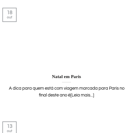
18
out
Natal em Paris
A dica para quem está com viagem marcada para Paris no
final deste ano é[Leia mais...]
13
out