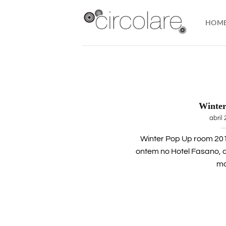
Skip
to
HOM
content
Winte
abril 
Winter Pop Up room 20
ontem no Hotel Fasano,
mai