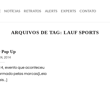
E
NOTÍCIAS
RETRATOS
ALERTS
EXPERTS
CONTATO
ARQUIVOS DE TAG:
LAUF SPORTS
r Pop Up
24, 2014
14, evento que aconteceu
 armado pelas marcas[Leia
s...]