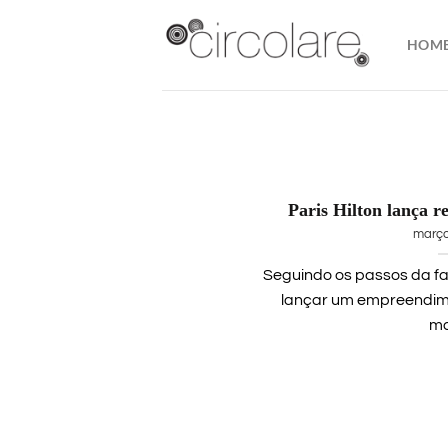
Skip
to
HOM
content
Paris Hilton lança re
março
Seguindo os passos da fam
lançar um empreendimen
mai