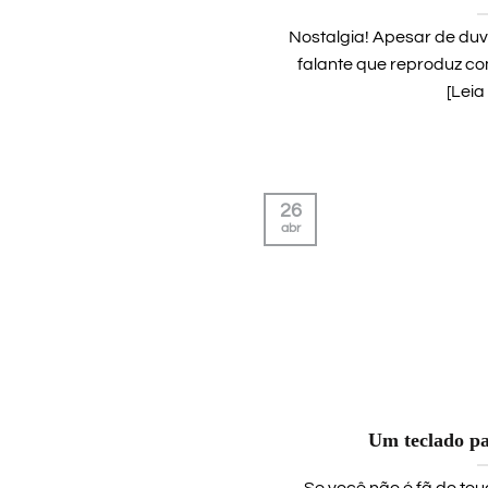
Nostalgia! Apesar de duv
falante que reproduz c
[Leia 
26
abr
Um teclado pa
Se você não é fã do to