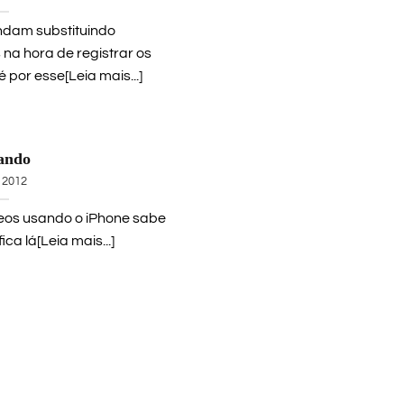
dam substituindo
na hora de registrar os
por esse[Leia mais...]
ando
, 2012
eos usando o iPhone sabe
ca lá[Leia mais...]