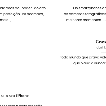
idarmos do “poder” do alto
Os smartphones an
om perfeição um boombox,
as câmeras fotográficas 
mais...]
melhores momentos. E é 
Grav
abril 1
Todo mundo que grava víd
que o áudio nunca fi
ra o seu iPhone
uchscreen preste atenção