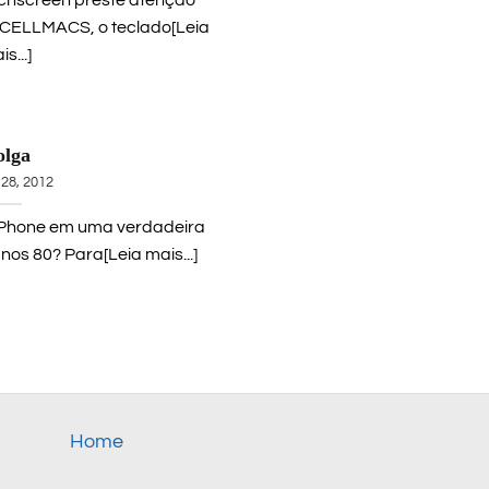
 CELLMACS, o teclado[Leia
s...]
olga
28, 2012
 iPhone em uma verdadeira
nos 80? Para[Leia mais...]
Home