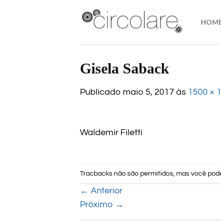
Skip
to
HOM
content
Gisela Saback
Publicado
maio 5, 2017
às
1500 × 
Waldemir Filetti
Tracbacks não são permitidos, mas você po
←
Anterior
Próximo
→