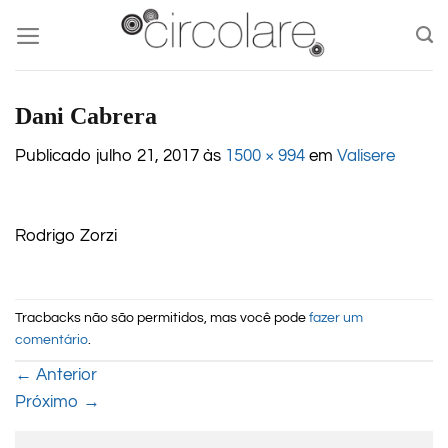
Skip
to
content
Dani Cabrera
Publicado
julho 21, 2017
às
1500 × 994
em
Valisere
Rodrigo Zorzi
Tracbacks não são permitidos, mas você pode
fazer um
comentário
.
←
Anterior
Próximo
→