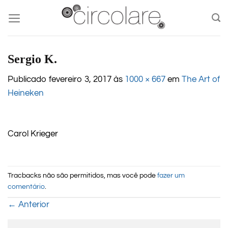
Skip
to
content
Sergio K.
Publicado
fevereiro 3, 2017
às
1000 × 667
em
The Art of
Heineken
Carol Krieger
Tracbacks não são permitidos, mas você pode
fazer um
comentário
.
←
Anterior