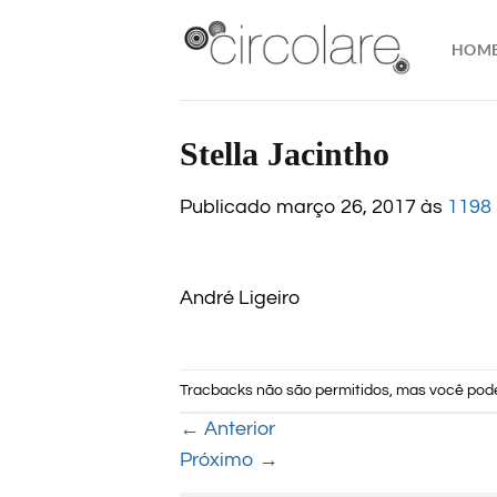
Skip
to
HOM
content
Stella Jacintho
Publicado
março 26, 2017
às
1198 
André Ligeiro
Tracbacks não são permitidos, mas você po
←
Anterior
Próximo
→