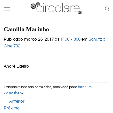
Skip
to
content
Camilla Marinho
Publicado
março 26, 2017
às
1198 × 800
em
Schutz x
Cine 732
André Ligeiro
Tracbacks não são permitidos, mas você pode
fazer um
comentário
.
←
Anterior
Próximo
→