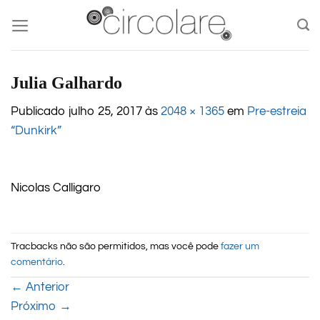
Skip
to
content
Julia Galhardo
Publicado
julho 25, 2017
às
2048 × 1365
em
Pre-estreia
“Dunkirk”
Nicolas Calligaro
Tracbacks não são permitidos, mas você pode
fazer um
comentário
.
←
Anterior
Próximo
→