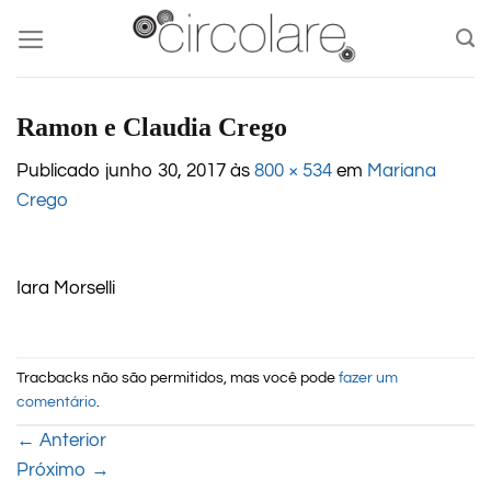
Skip
to
content
Ramon e Claudia Crego
Publicado
junho 30, 2017
às
800 × 534
em
Mariana
Crego
Iara Morselli
Tracbacks não são permitidos, mas você pode
fazer um
comentário
.
←
Anterior
Próximo
→