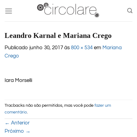
Skip
to
content
Leandro Karnal e Mariana Crego
Publicado
junho 30, 2017
às
800 × 534
em
Mariana
Crego
Iara Morselli
Tracbacks não são permitidos, mas você pode
fazer um
comentário
.
←
Anterior
Próximo
→