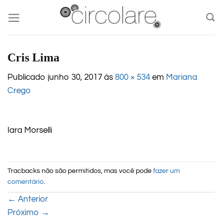
Skip
to
content
Cris Lima
Publicado
junho 30, 2017
às
800 × 534
em
Mariana
Crego
Iara Morselli
Tracbacks não são permitidos, mas você pode
fazer um
comentário
.
←
Anterior
Próximo
→