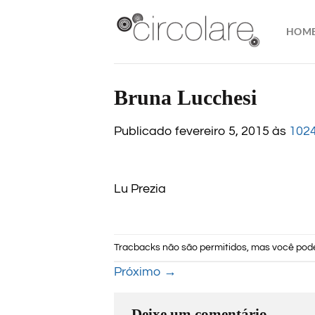
Skip
to
HOM
content
Bruna Lucchesi
Publicado
fevereiro 5, 2015
às
1024
Lu Prezia
Tracbacks não são permitidos, mas você po
Próximo
→
Deixe um comentário