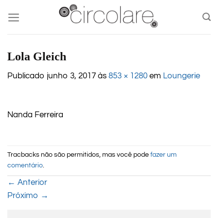
Skip
to
content
Lola Gleich
Publicado
junho 3, 2017
às
853 × 1280
em
Loungerie
Nanda Ferreira
Tracbacks não são permitidos, mas você pode
fazer um
comentário
.
←
Anterior
Próximo
→