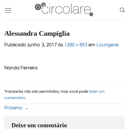
Skip
to
content
Alessandra Campiglia
Publicado
junho 3, 2017
às
1280 × 853
em
Loungerie
Nanda Ferreira
Tracbacks não são permitidos, mas você pode
fazer um
comentário
.
Próximo
→
Deixe um comentário