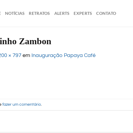
E
NOTÍCIAS
RETRATOS
ALERTS
EXPERTS
CONTATO
Dinho Zambon
200 × 797
em
Inauguração Papaya Café
de
fazer um comentário
.