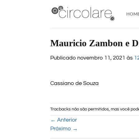
Skip
to
HOM
content
Mauricio Zambon e 
Publicado
novembro 11, 2021
às
1
Cassiano de Souza
Tracbacks não são permitidos, mas você po
←
Anterior
Próximo
→