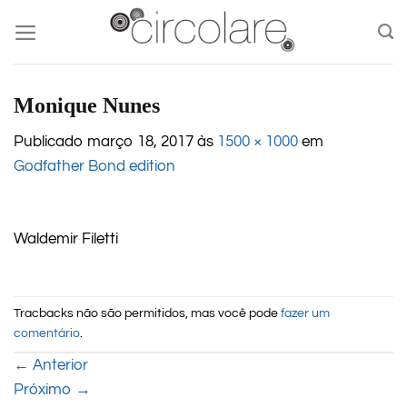
Skip
to
content
Monique Nunes
Publicado
março 18, 2017
às
1500 × 1000
em
Godfather Bond edition
Waldemir Filetti
Tracbacks não são permitidos, mas você pode
fazer um
comentário
.
←
Anterior
Próximo
→