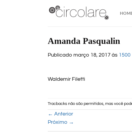
Skip
to
HOM
content
Amanda Pasqualin
Publicado
março 18, 2017
às
1500 
Waldemir Filetti
Tracbacks não são permitidos, mas você po
←
Anterior
Próximo
→