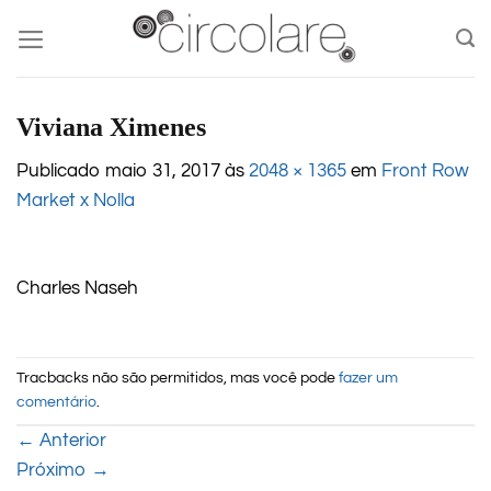
Skip
to
content
Viviana Ximenes
Publicado
maio 31, 2017
às
2048 × 1365
em
Front Row
Market x Nolla
Charles Naseh
Tracbacks não são permitidos, mas você pode
fazer um
comentário
.
←
Anterior
Próximo
→