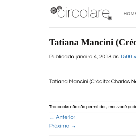
Skip
to
HOM
content
Tatiana Mancini (Créd
Publicado
janeiro 4, 2018
às
1500 
Tatiana Mancini (Crédito: Charles 
Tracbacks não são permitidos, mas você po
←
Anterior
Próximo
→