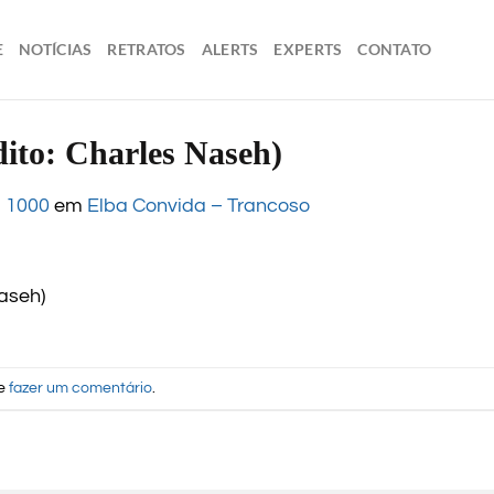
E
NOTÍCIAS
RETRATOS
ALERTS
EXPERTS
CONTATO
ito: Charles Naseh)
× 1000
em
Elba Convida – Trancoso
Naseh)
de
fazer um comentário
.