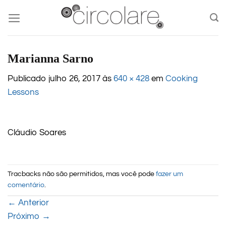
Skip
to
content
Marianna Sarno
Publicado
julho 26, 2017
às
640 × 428
em
Cooking
Lessons
Cláudio Soares
Tracbacks não são permitidos, mas você pode
fazer um
comentário
.
←
Anterior
Próximo
→