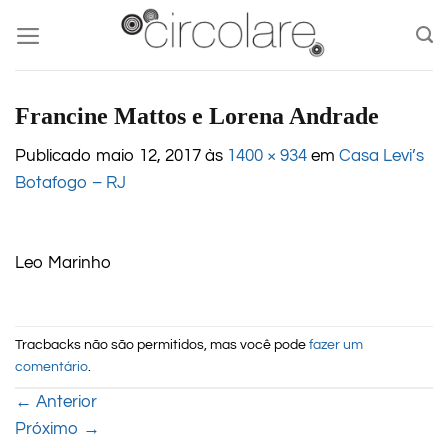
Skip
to
content
Francine Mattos e Lorena Andrade
Publicado
maio 12, 2017
às
1400 × 934
em
Casa Levi’s
Botafogo – RJ
Leo Marinho
Tracbacks não são permitidos, mas você pode
fazer um
comentário
.
←
Anterior
Próximo
→