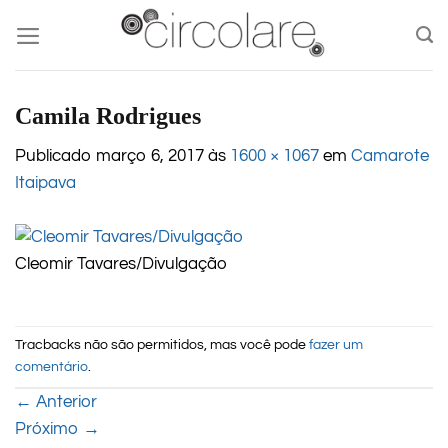
Skip
to
content
Camila Rodrigues
Publicado
março 6, 2017
às
1600 × 1067
em
Camarote
Itaipava
Cleomir Tavares/Divulgação
Tracbacks não são permitidos, mas você pode
fazer um
comentário
.
←
Anterior
Próximo
→