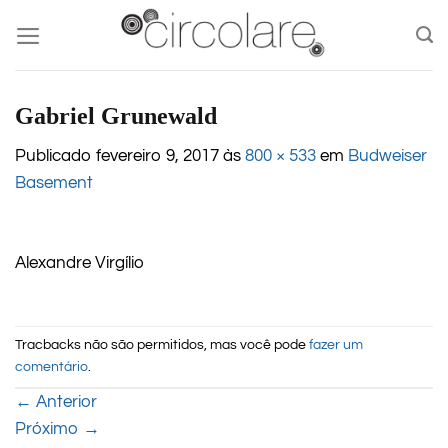
Skip
to
content
Gabriel Grunewald
Publicado
fevereiro 9, 2017
às
800 × 533
em
Budweiser
Basement
Alexandre Virgílio
Tracbacks não são permitidos, mas você pode
fazer um
comentário
.
←
Anterior
Próximo
→