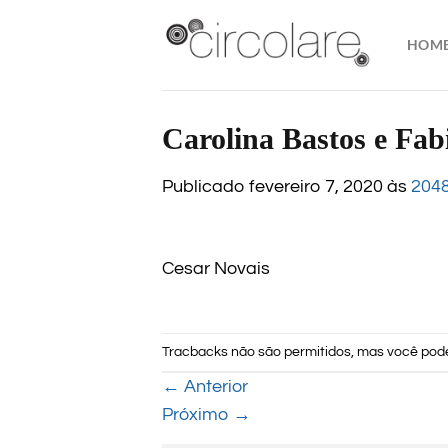
Skip
to
HOM
content
Carolina Bastos e Fab
Publicado
fevereiro 7, 2020
às
2048
Cesar Novais
Tracbacks não são permitidos, mas você po
←
Anterior
Próximo
→