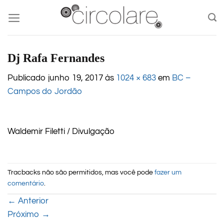
Skip
to
content
Dj Rafa Fernandes
Publicado
junho 19, 2017
às
1024 × 683
em
BC –
Campos do Jordão
Waldemir Filetti / Divulgação
Tracbacks não são permitidos, mas você pode
fazer um
comentário
.
←
Anterior
Próximo
→