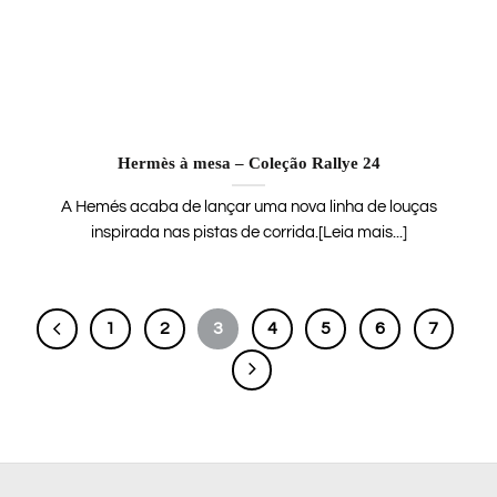
Hermès à mesa – Coleção Rallye 24
A Hemés acaba de lançar uma nova linha de louças
inspirada nas pistas de corrida.[Leia mais...]
1
2
3
4
5
6
7